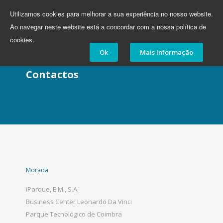
Utilizamos cookies para melhorar a sua experiência no nosso website.
Toggle
Ao navegar neste website está a concordar com a nossa política de
navigation
cookies.
Ok
Mais Informação
Contactos
Morada
iParque, E.M., S.A.
Business Center Leonardo Da Vinci
Parque Tecnológico de Coimbra