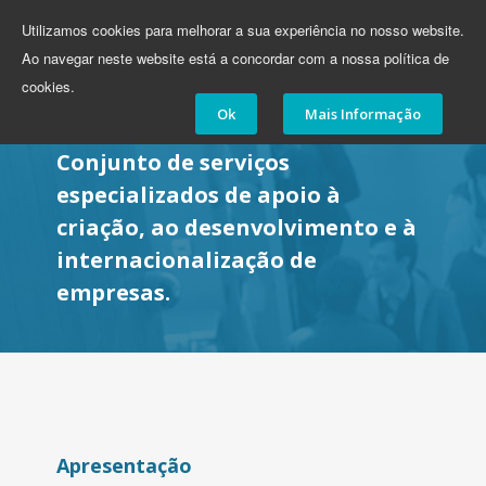
Utilizamos cookies para melhorar a sua experiência no nosso website.
Toggle
Ao navegar neste website está a concordar com a nossa política de
navigation
cookies.
Ok
Mais Informação
Conjunto de serviços
especializados de apoio à
criação, ao desenvolvimento e à
internacionalização de
empresas.
Apresentação