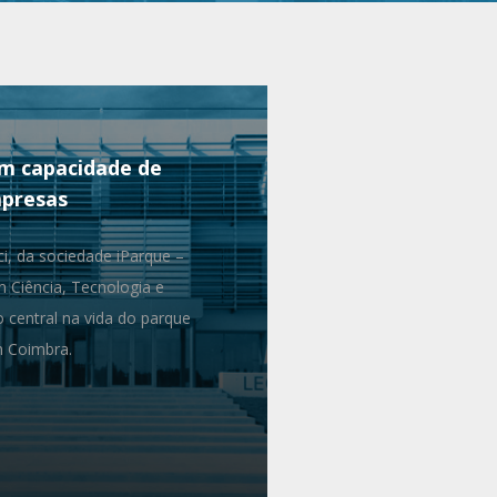
om capacidade de
mpresas
ci, da sociedade iParque –
 Ciência, Tecnologia e
o central na vida do parque
em Coimbra.