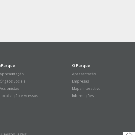
iParque
O Parque
Apresentação
Apresentação
Órgãos Sociais
Empresas
Accionistas
Mapa Interactivo
Localização e Acessos
Informações
os
Avisos Legais