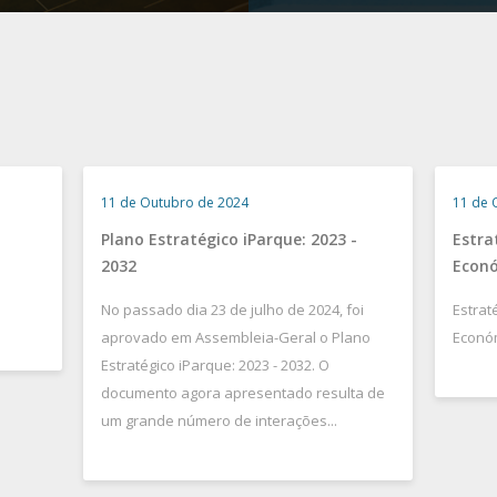
11 de Outubro de 2024
11 de 
Plano Estratégico iParque: 2023 -
Estra
2032
Econó
No passado dia 23 de julho de 2024, foi
Estrat
aprovado em Assembleia-Geral o Plano
Económ
Estratégico iParque: 2023 - 2032. O
documento agora apresentado resulta de
um grande número de interações...