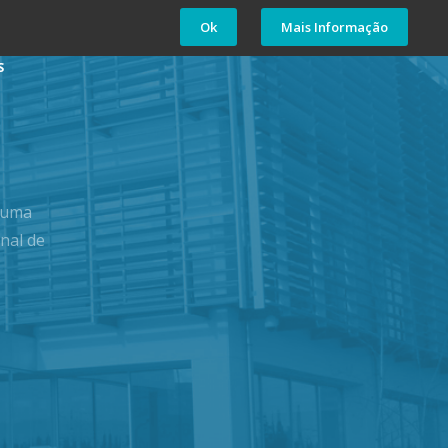
Área Reservada
Ok
Mais Informação
S
- uma
nal de