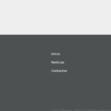
Início
Notícias
Contactos
©2017 iParque - Todos os direitos reservad